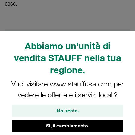
6060.
Filtri / Ordinamento
Abbiamo un'unità di
Serie Doppia secondo DIN 3015, parte 3
vendita STAUFF nella tua
regione.
15 Risultati
Vuoi visitare www.stauffusa.com per
Griglia
Elenco
vedere le offerte e i servizi locali?
No, resta.
piastra di copertura serie doppia grandezza
1D acciaio, zincato/nichelato DIN 3015
Sì, il cambiamento.
66,00 €
/ 100 pezzi