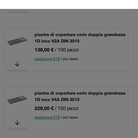
spedizione €19
/ più tasse
piastra di copertura serie doppia grandezza
1D inox V2A DIN 3015
138,00 €
/ 100 pezzi
spedizione €19
/ più tasse
piastra di copertura serie doppia grandezza
1D inox V4A DIN 3015
228,00 €
/ 100 pezzi
spedizione €19
/ più tasse