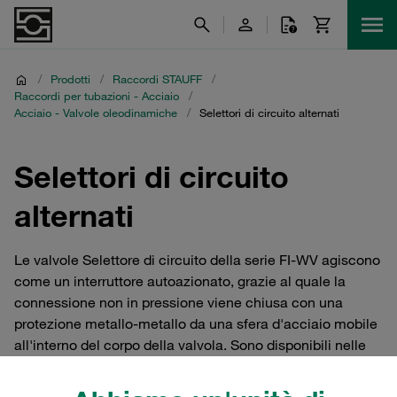
/
Prodotti
/
Raccordi STAUFF
/
Raccordi per tubazioni - Acciaio
/
Acciaio - Valvole oleodinamiche
/
Selettori di circuito alternati
Selettori di circuito
alternati
Le valvole Selettore di circuito della serie FI-WV agiscono
come un interruttore autoazionato, grazie al quale la
connessione non in pressione viene chiusa con una
protezione metallo-metallo da una sfera d'acciaio mobile
all'interno del corpo della valvola. Sono disponibili nelle
Serie Leggera e Pesante secondo la norma ISO 8434-1 /
DIN 2353. Adatte per pressioni nominali fino a 160 bar.