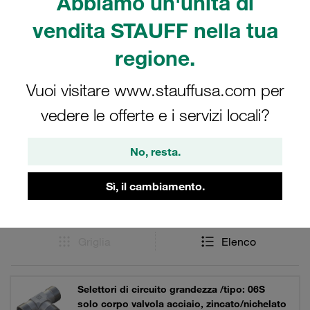
Abbiamo un'unità di
Raccordi per tubazioni e raccordi ad anello tagliente della
vendita STAUFF nella tua
serie STAUFF Raccordi in acciaio con conicità interna di
24°. Per l'oleodinamica.
regione.
Vuoi visitare www.stauffusa.com per
vedere le offerte e i servizi locali?
Filtri / Ordinamento
Acciaio - Valvole oleodinamiche
No, resta.
Sì, il cambiamento.
12 Risultati
Griglia
Elenco
Selettori di circuito grandezza /tipo: 06S
solo corpo valvola acciaio, zincato/nichelato