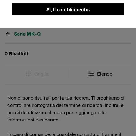
Sì, il cambiamento.
Filtri / Ordinamento
Serie MK-Q
0 Risultati
Griglia
Elenco
Non ci sono risultati per la tua ricerca. Ti preghiamo di
controllare l'ortografia del termine di ricerca. Inoltre, è
possibile utilizzare il menu per raggiungere le
informazioni desiderate.
In caso di domande, è possibile contattarci tramite il