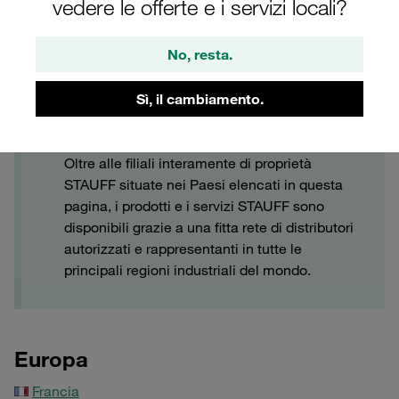
vedere le offerte e i servizi locali?
No, resta.
Contatta STAUFF
Sì, il cambiamento.
Servizi STAUFF in tutto il mondo
Oltre alle filiali interamente di proprietà
STAUFF situate nei Paesi elencati in questa
pagina, i prodotti e i servizi STAUFF sono
disponibili grazie a una fitta rete di distributori
autorizzati e rappresentanti in tutte le
principali regioni industriali del mondo.
Europa
Francia