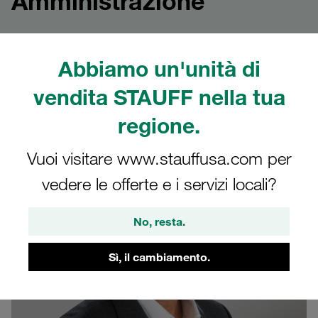
Amministrazione
Incontra le persone responsabili
dell'Amministrazione di STAUFF Global
Abbiamo un'unità di
vendita STAUFF nella tua
regione.
Vuoi visitare www.stauffusa.com per
vedere le offerte e i servizi locali?
No, resta.
Sì, il cambiamento.