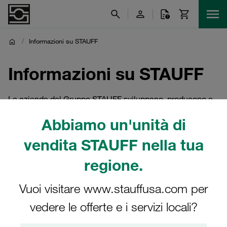
/
Informazioni su STAUFF
Informazioni su STAUFF
Le aziende del Gruppo STAUFF sviluppano, producono e
distribuiscono componenti di linea e accessori idraulici in
Abbiamo un'unità di
dieci gruppi di prodotti, nonché soluzioni speciali e di
sistema personalizzate.
vendita STAUFF nella tua
regione.
Vuoi visitare www.stauffusa.com per
vedere le offerte e i servizi locali?