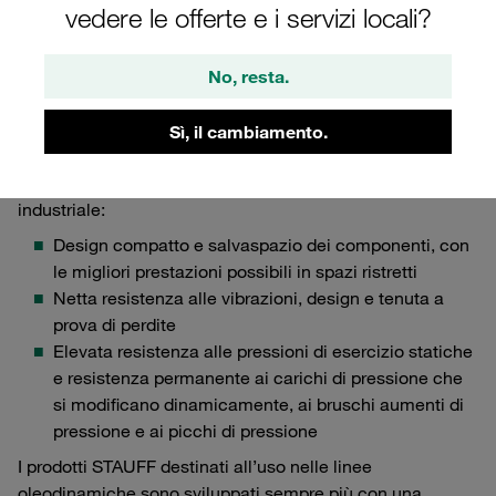
vedere le offerte e i servizi locali?
all’azienda.
Oltre ad una lunga durata operativa, ottime prestazioni e
No, resta.
una facile applicazione e montaggio, i prodotti STAUFF
colpiscono in particolare per le caratteristiche elencate a
seguire, che sono particolarmente importanti per gli OEM
Sì, il cambiamento.
(original equipment manufacturer, i produttori di
apparecchiature originali) nel campo dell’oleodinamica
industriale:
Design compatto e salvaspazio dei componenti, con
le migliori prestazioni possibili in spazi ristretti
Netta resistenza alle vibrazioni, design e tenuta a
prova di perdite
Elevata resistenza alle pressioni di esercizio statiche
e resistenza permanente ai carichi di pressione che
si modificano dinamicamente, ai bruschi aumenti di
pressione e ai picchi di pressione
I prodotti STAUFF destinati all’uso nelle linee
oleodinamiche sono sviluppati sempre più con una