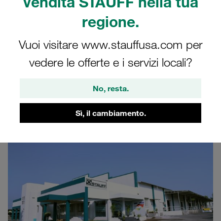
India
vendita STAUFF nella tua
regione.
Scoprite di più sul sito aziendale STAUFF in
India
Vuoi visitare www.stauffusa.com per
vedere le offerte e i servizi locali?
No, resta.
Sede principale
Sì, il cambiamento.