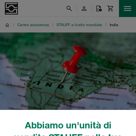
/
Centro assistenza
/
STAUFF a livello mondiale
/
India
Abbiamo un'unità di