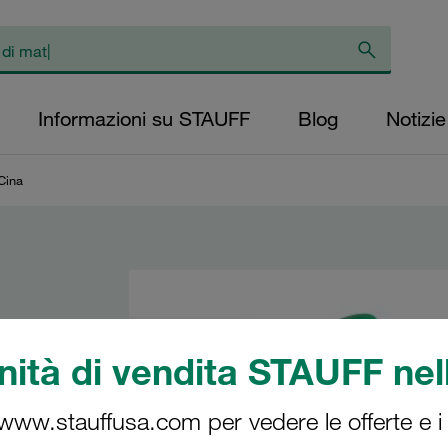
Informazioni su STAUFF
Blog
Notizie
Cina
ità di vendita STAUFF nell
 STAUFF in
 www.stauffusa.com per vedere le offerte e i s