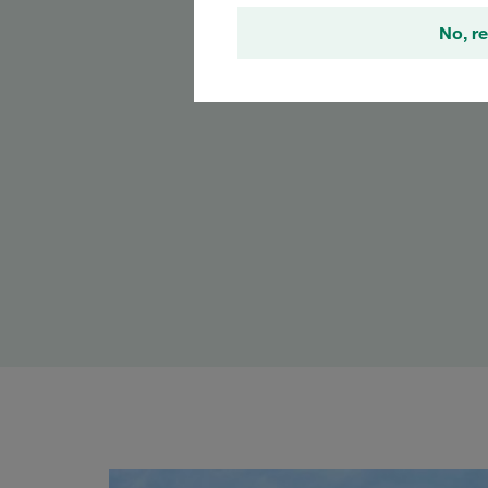
No, re