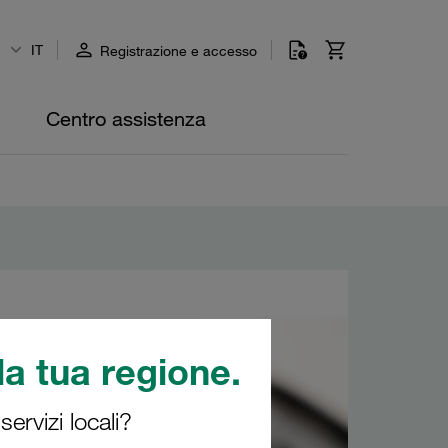
IT
Registrazione e accesso
Centro assistenza
a tua regione.
ervizi locali?