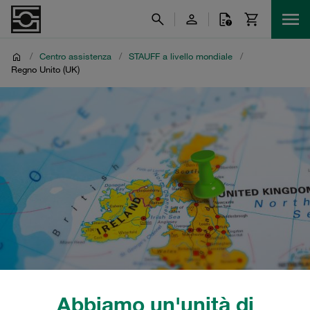
/
Centro assistenza
/
STAUFF a livello mondiale
/
Regno Unito (UK)
Abbiamo un'unità di