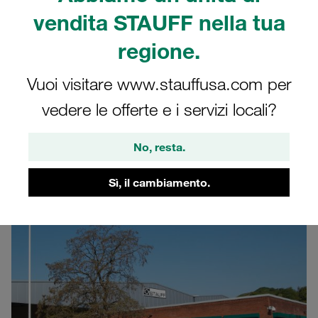
Regno Unito (UK)
vendita STAUFF nella tua
regione.
Scoprite di più in merito al sito produttivo
STAUFF nel Regno Unito
Vuoi visitare www.stauffusa.com per
vedere le offerte e i servizi locali?
No, resta.
Sede principale
Sì, il cambiamento.