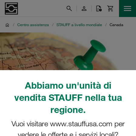
/
Centro assistenza
/
STAUFF a livello mondiale
/
Canada
Abbiamo un'unità di
vendita STAUFF nella tua
regione.
Vuoi visitare www.stauffusa.com per
vedere le offerte e i servizi locali?