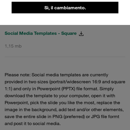
Sì, il cambiamento.
PPTX
Social Media Templates - Square
1,15 mb
Please note: Social media templates are currently
provided in two sizes (portrait/widescreen 16:9 and square
1:1) and only in Powerpoint (PPTX) file format. Simply
download the template to your computer, open it with
Powerpoint, pick the slide you like the most, replace the
image in the background, add text and/or other elements,
save the entire slide in PNG (preferred) or JPG file formt
and post it to social media.