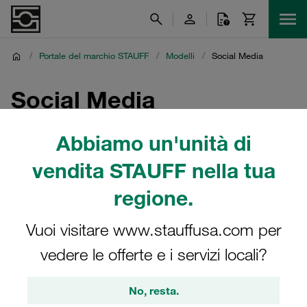
/
Portale del marchio STAUFF
/
Modelli
/
Social Media
Social Media
Templates for LinkedIn and other social media channels
Abbiamo un'unità di
vendita STAUFF nella tua
regione.
PPTX
Vuoi visitare www.stauffusa.com per
vedere le offerte e i servizi locali?
Social Media Templates -
Horizontal/Landscape/Widescreen
No, resta.
1,14 mb