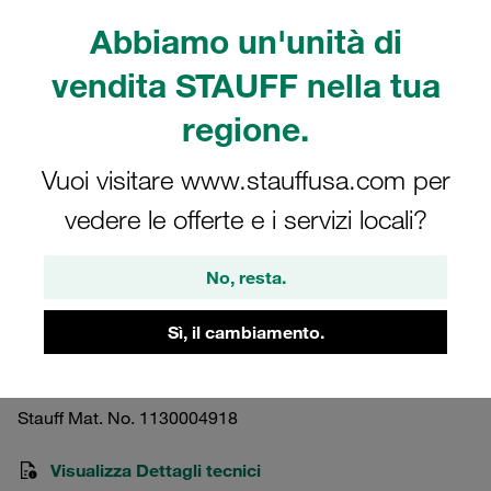
Abbiamo un'unità di
vendita STAUFF nella tua
regione.
Nota: l'immagine è solo a scopo illustrativo e potrebbe differire dal prodotto
reale.
Vuoi visitare www.stauffusa.com per
Mostra altro
vedere le offerte e i servizi locali?
Corpo collare grandezza 3 Ø14mm
doppio serie leggera, esecuzione
No, resta.
doppia polipropilene profilato
Sì, il cambiamento.
LBG-314/14-PP
Stauff Mat. No. 1130004918
Visualizza Dettagli tecnici