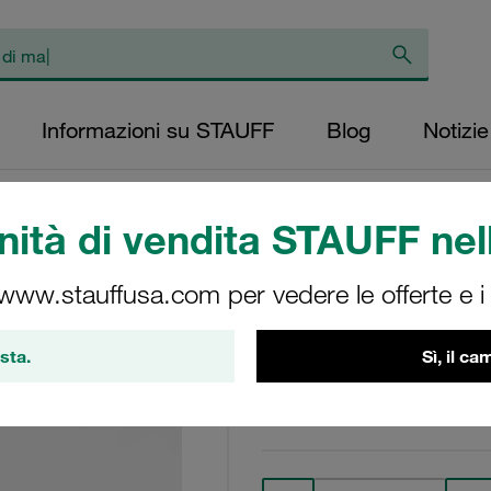
Informazioni su STAUFF
Blog
Notizie
ità di vendita STAUFF nell
 www.stauffusa.com per vedere le offerte e i s
IS-M10x45-ISO4762-
Stauff Mat. No. 1130004162
sta.
Sì, il c
Visualizza Dettagli tecni