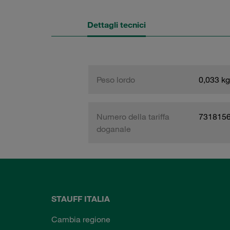
Dettagli tecnici
Peso lordo
0,033 kg
Numero della tariffa
731815
doganale
STAUFF ITALIA
Cambia regione