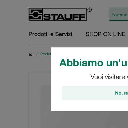
Prodotti e Servizi
SHOP ON LINE
/
Prodotti
Abbiamo un'un
Vuoi visitare
No, re