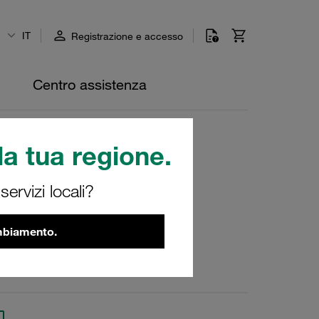
IT
Registrazione e accesso
Centro assistenza
a tua regione.
ervizi locali?
70-W5
ambiamento.
ci