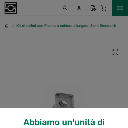
/
Kit di collari con Piastra a saldare allungata (Serie Standard)
Abbiamo un'unità di