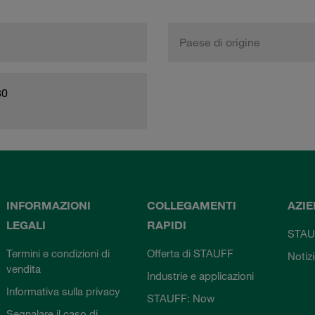
Paese di origine
80
INFORMAZIONI
COLLEGAMENTI
AZI
LEGALI
RAPIDI
STAU
Termini e condizioni di
Offerta di STAUFF
Notiz
vendita
Industrie e applicazioni
Informativa sulla privacy
STAUFF: Now
Segnalare il caso di