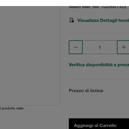
Stauff Mat. No. 1020001322
Visualizza Dettagli tecni
Verifica disponibilità e prez
Prezzo di listino
l prodotto reale.
Aggiungi al Carrello