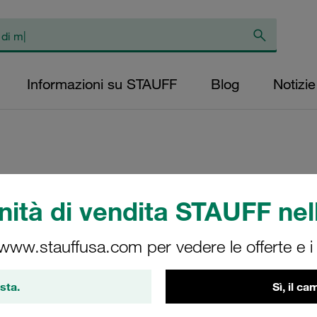
Informazioni su STAUFF
Blog
Notizie
Elemento filtrante 
ità di vendita STAUFF nell
pressione livello 
rete inox diametr
 www.stauffusa.com per vedere le offerte e i s
interno (mm): 48,
protezione: NBR, 
sta.
Sì, il c
SE-160-B-100-B/2