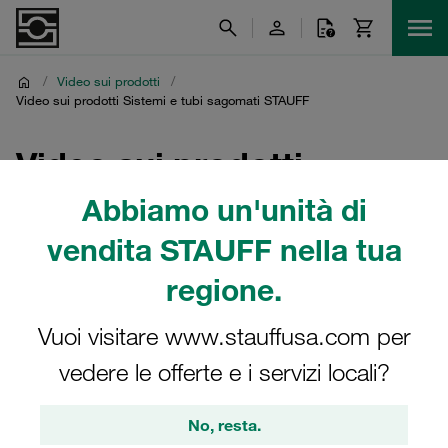
/
Video sui prodotti
/
Video sui prodotti Sistemi e tubi sagomati STAUFF
Video sui prodotti
Sistemi e tubi sagomati
Abbiamo un'unità di
STAUFF
vendita STAUFF nella tua
regione.
Vasta collezione di video sui prodotti STAUFF del gruppo
di prodotti Sistemi e tubi sagomati STAUFF
Vuoi visitare www.stauffusa.com per
vedere le offerte e i servizi locali?
No, resta.