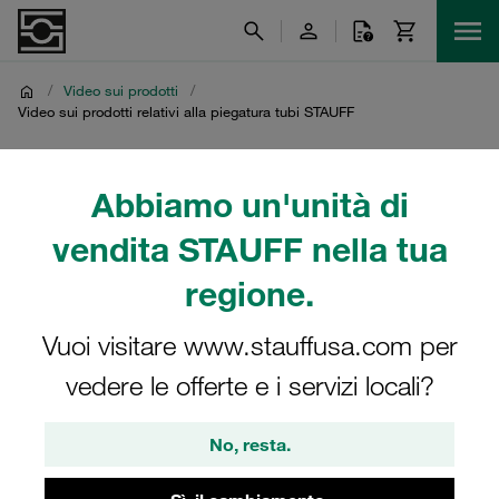
/
Video sui prodotti
/
Video sui prodotti relativi alla piegatura tubi STAUFF
Video sui prodotti relativi
Abbiamo un'unità di
alla piegatura tubi
vendita STAUFF nella tua
STAUFF
regione.
Video sul centro di piegatura tubi STAUFF di
Vuoi visitare www.stauffusa.com per
Meinerzhagen (Germania)
vedere le offerte e i servizi locali?
No, resta.