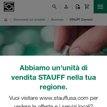
/
Documenti sui prodotti
/
Brochure
/
STAUFF Connect
Abbiamo un'unità di
vendita STAUFF nella tua
regione.
Vuoi visitare www.stauffusa.com per
vedere le offerte e i servizi locali?