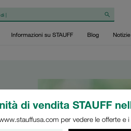
Informazioni su STAUFF
Blog
Notizie
ità di vendita STAUFF nell
rodotti e
 www.stauffusa.com per vedere le offerte e i s