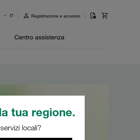
IT
Registrazione e accesso
Centro assistenza
a tua regione.
ervizi locali?