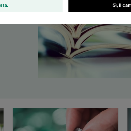
sta.
Sì, il c