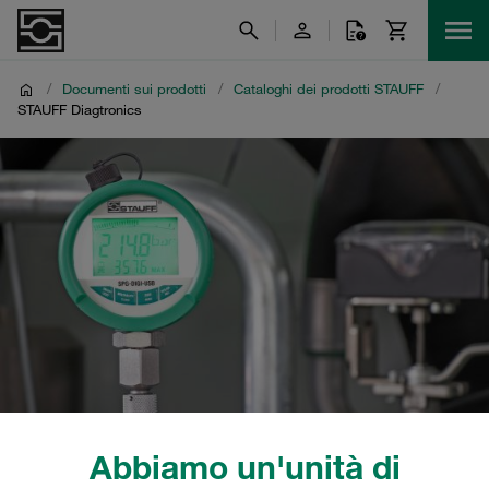
/
Documenti sui prodotti
/
Cataloghi dei prodotti STAUFF
/
STAUFF Diagtronics
Abbiamo un'unità di