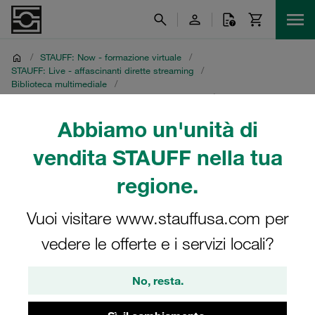
/
STAUFF: Now - formazione virtuale
/
STAUFF: Live - affascinanti dirette streaming
/
Biblioteca multimediale
/
Parte 2: Risparmiare sui costi con STAUFF Line
/
Registrazione in tedesco
Abbiamo un'unità di
Registrazione in tedesco
vendita STAUFF nella tua
regione.
Diretta streaming STAUFF del 5 ottobre 2021
Vuoi visitare www.stauffusa.com per
vedere le offerte e i servizi locali?
No, resta.