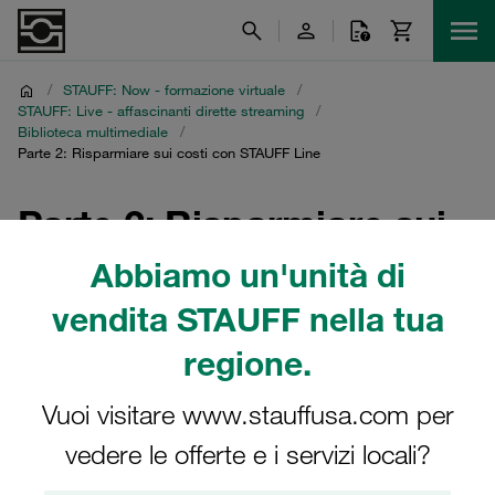
/
STAUFF: Now - formazione virtuale
/
STAUFF: Live - affascinanti dirette streaming
/
Biblioteca multimediale
/
Parte 2: Risparmiare sui costi con STAUFF Line
Parte 2: Risparmiare sui
costi con STAUFF Line
Abbiamo un'unità di
vendita STAUFF nella tua
Registrazioni multilingua della diretta streaming STAUFF
del 5 ottobre 2021
regione.
Vuoi visitare www.stauffusa.com per
vedere le offerte e i servizi locali?