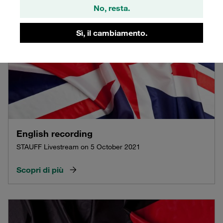
No, resta.
Sì, il cambiamento.
English recording
STAUFF Livestream on 5 October 2021
Scopri di più