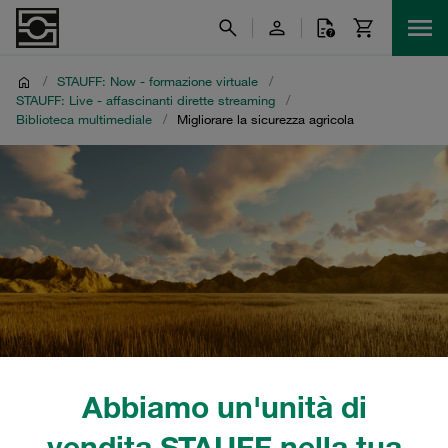
/
STAUFF: Now - formazione virtuale
/
STAUFF: Live - affascinanti dirette streaming
/
Biblioteca multimediale
/
Migliorare la sicurezza agricola
Abbiamo un'unità di
vendita STAUFF nella tua