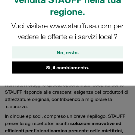
Migliorare la sicurezza
regione.
agricola
Vuoi visitare www.stauffusa.com per
vedere le offerte e i servizi locali?
Esclusiva miniserie online di STAUFF -
partecipate anche voi
No, resta.
Sì, il cambiamento.
Non fatevi sfuggire questa opportunità
e scoprite come
STAUFF risponde alle crescenti esigenze dei produttori di
attrezzature originali, contribuendo a migliorare la
sicurezza.
In cinque episodi, compreso un breve riepilogo, STAUFF
presenta agli spettatori iscritti
soluzioni innovative ed
efficienti per l’oleodinamica presente nelle mietitrici,