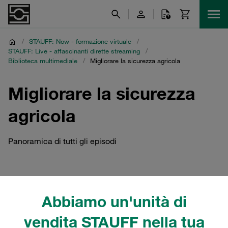
/
STAUFF: Now - formazione virtuale
/
STAUFF: Live - affascinanti dirette streaming
/
Biblioteca multimediale
/
Migliorare la sicurezza agricola
Migliorare la sicurezza
agricola
Panoramica di tutti gli episodi
Migliorare la sicurezza
Abbiamo un'unità di
agricola
vendita STAUFF nella tua