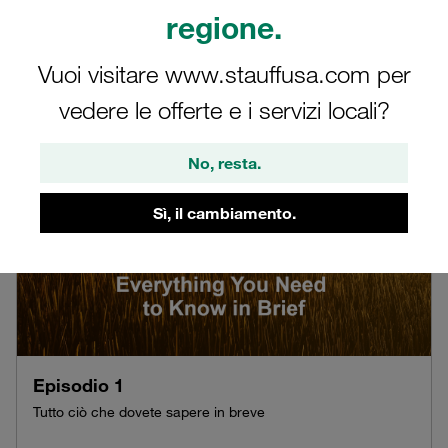
Selezionare l'episodio con il quale si desidera iniziare la
regione.
miniserie.
Vuoi visitare www.stauffusa.com per
vedere le offerte e i servizi locali?
No, resta.
Sì, il cambiamento.
Episodio 1
Tutto ciò che dovete sapere in breve