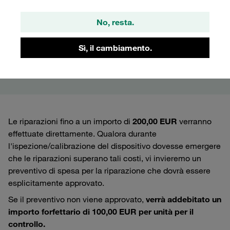
Trasmettitore e lettore di
No, resta.
pressione
Sì, il cambiamento.
PT-RF Serie
Le riparazioni fino a un importo di
200,00 EUR
verranno
effettuate direttamente. Qualora durante
l'ispezione/calibrazione del dispositivo dovesse emergere
che le riparazioni superano tali costi, vi invieremo un
preventivo di spesa per la riparazione che dovrà essere
esplicitamente approvato.
Se il preventivo non viene approvato,
verrà addebitato un
importo forfettario di 100,00 EUR per unità per il
controllo.