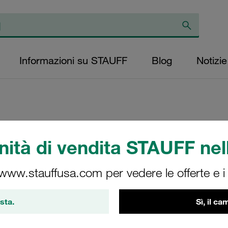
Informazioni su STAUFF
Blog
Notizie
piastra a saldare 
ità di vendita STAUFF nell
inox V2A DIN 3015
 www.stauffusa.com per vedere le offerte e i s
SP-5-M-W4
sta.
Sì, il c
Stauff Mat. No. 1120000305