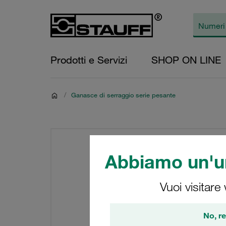
Prodotti e Servizi
SHOP ON LINE
/
Ganasce di serraggio serie pesante
Abbiamo un'un
Vuoi visitare
No, re