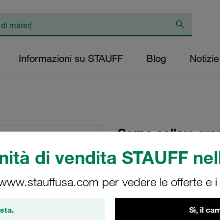
Informazioni su STAUFF
Blog
Notizie
Corpo collare gr
pesante doppia pol
ità di vendita STAUFF nell
tensione iniziale p
esagonale profilat
 www.stauffusa.com per vedere le offerte e i s
4015/15-PP-R
sta.
Sì, il c