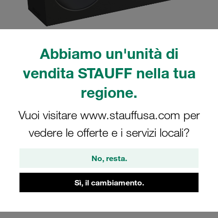
Abbiamo un'unità di
Nota: l'immagine è solo a scopo illustrativo e potrebbe differire dal prodotto
vendita STAUFF nella tua
reale.
Mostra altro
regione.
Collare assemblato serie doppia
Vuoi visitare www.stauffusa.com per
grandezza 4D Ø28mm poliamide W3
vedere le offerte e i servizi locali?
piastra di copertura, vite a testa
esagonale liscio, senza tensione
No, resta.
iniziale
428/28-PA-H-GD-AS-M-W3
Sì, il cambiamento.
Stauff Mat. No. 1110004321