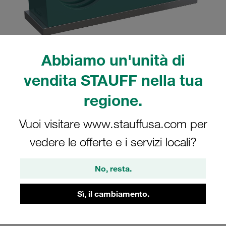
Abbiamo un'unità di
Nota: l'immagine è solo a scopo illustrativo e potrebbe differire dal prodotto
reale.
vendita STAUFF nella tua
Mostra altro
regione.
Collare assemblato serie doppia
Vuoi visitare www.stauffusa.com per
grandezza 5D Ø38mm polipropilene
W10 piastra a saldare, corta piastra di
vedere le offerte e i servizi locali?
copertura, vite a testa esagonale
No, resta.
profilato, con tensione iniziale
SP-538/38-PP-GD-AS-M-W10
Sì, il cambiamento.
Stauff Mat. No. 1110004055