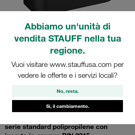
Abbiamo un'unità di
vendita STAUFF nella tua
regione.
CAD
Vuoi visitare www.stauffusa.com per
vedere le offerte e i servizi locali?
Nota: l'immagine è solo a scopo illustrativo e potrebbe differire dal prodotto
reale.
Mostra altro
No, resta.
Accedi
per scaricare gratuitamente i dati CAD
Sì, il cambiamento.
Corpo collare grandezza 6 Ø32mm
serie standard polipropilene con