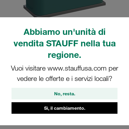
Abbiamo un'unità di
Nota: l'immagine è solo a scopo illustrativo e potrebbe differire dal prodotto
vendita STAUFF nella tua
reale.
Mostra altro
regione.
Collari assemblati serie standard
Vuoi visitare www.stauffusa.com per
grandezza 6 Ø48,3mm polipropilene W4
vedere le offerte e i servizi locali?
profilato, con tensione iniziale piastra a
saldare, corta piastra di copertura, vite
No, resta.
a testa esagonale
SP-648.3-PP-DP-AS-M-W4
Sì, il cambiamento.
Stauff Mat. No. 1110000884