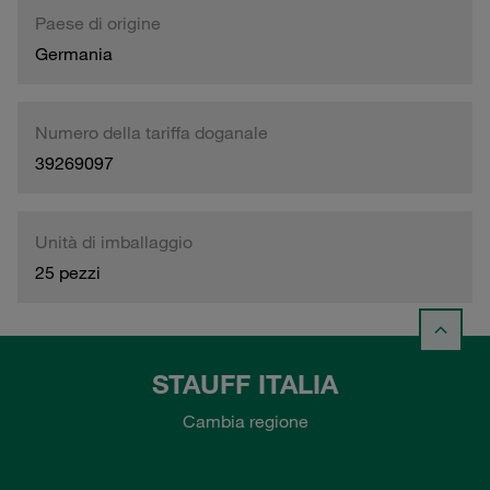
Paese di origine
Germania
Numero della tariffa doganale
39269097
Unità di imballaggio
25 pezzi
STAUFF ITALIA
Cambia regione