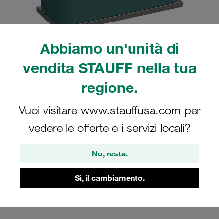
Abbiamo un'unità di
vendita STAUFF nella tua
Nota: l'immagine è solo a scopo illustrativo e potrebbe differire dal prodotto
reale.
regione.
Mostra altro
Collari assemblati serie standard
Vuoi visitare www.stauffusa.com per
grandezza 4 Ø28mm polipropilene W10
vedere le offerte e i servizi locali?
profilato, con tensione iniziale piastra a
saldare, corta vite con testa a intaglio
No, resta.
SP-428-PP-LI-M-W10
Sì, il cambiamento.
Stauff Mat. No. 1110000479