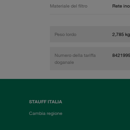
Materiale del filtro
Rete ino
Peso lordo
2,785 kg
Numero della tariffa
842199
doganale
STAUFF ITALIA
Cambia regione