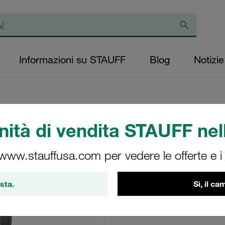
Informazioni su STAUFF
Blog
Notizie
ità di vendita STAUFF nell
Elemento filtrante 
livello di micron: 
 www.stauffusa.com per vedere le offerte e i s
diametro esterno 
(mm): 94 lunghezz
sta.
Sì, il c
rapporto β >2
RS-200-B-10-B