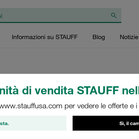
Informazioni su STAUFF
Blog
Notizie
Elemento filtrante 
ità di vendita STAUFF nell
livello di micron: 
diametro esterno 
 www.stauffusa.com per vedere le offerte e i s
(mm): 45,9 lunghe
sta.
Sì, il c
RS-060-K-20-B