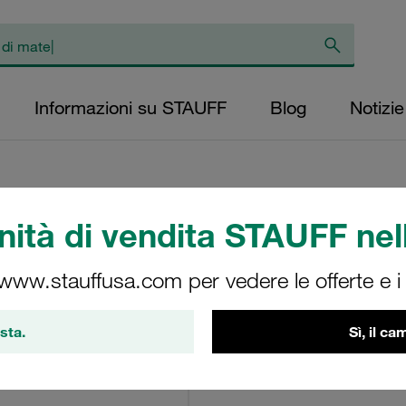
Informazioni su STAUFF
Blog
Notizie
ità di vendita STAUFF nell
Elemento filtrante 
livello di micron: 
 www.stauffusa.com per vedere le offerte e i s
diametro esterno 
(mm): 22,9 lunghe
sta.
Sì, il c
NBR, rapporto β >
RN-016-B-25-B-NB