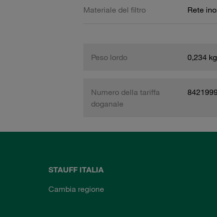
Materiale del filtro
Rete ino
Peso lordo
0,234 kg
Numero della tariffa
842199
doganale
STAUFF ITALIA
Cambia regione