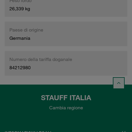
Peso lordo
26,339 kg
Paese di origine
Germania
Numero della tariffa doganale
84212980
STAUFF ITALIA
Cambia regione