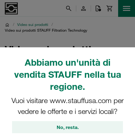
/
Video sui prodotti
/
Video sui prodotti STAUFF Filtration Technology
Video sui prodotti
STAUFF Filtration
Abbiamo un'unità di
vendita STAUFF nella tua
Technology
regione.
Vasta collezione di video sui prodotti STAUFF del gruppo
di prodotti STAUFF Filtration Technology
Vuoi visitare www.stauffusa.com per
vedere le offerte e i servizi locali?
No, resta.