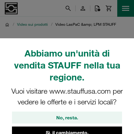
/
Video sui prodotti
/
Video LasPaC &amp; LPM STAUFF
Video LasPaC &amp;
Abbiamo un'unità di
LPM STAUFF
vendita STAUFF nella tua
Video dei prodotti relativi ai dispositivi di conteggio
regione.
particelle LasPaC-II e LPM-II STAUFF
Vuoi visitare www.stauffusa.com per
vedere le offerte e i servizi locali?
No, resta.
Sì, il cambiamento.