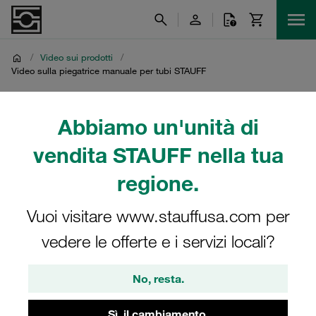
/
Video sui prodotti
/
Video sulla piegatrice manuale per tubi STAUFF
Video sulla piegatrice
Abbiamo un'unità di
manuale per tubi STAUFF
vendita STAUFF nella tua
regione.
Video del prodotto relativo alla piegatrice manuale per
tubi STAUFF
Vuoi visitare www.stauffusa.com per
vedere le offerte e i servizi locali?
No, resta.
Sì, il cambiamento.