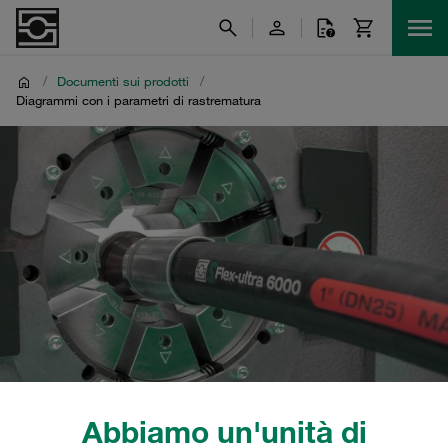
/
Documenti sui prodotti
/
Diagrammi con i parametri di rastrematura
Abbiamo un'unità di