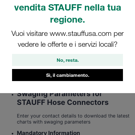
Diagrammi con i
vendita STAUFF nella tua
parametri di rastrematura
regione.
Vuoi visitare www.stauffusa.com per
Download dei diagrammi più recenti con i
vedere le offerte e i servizi locali?
parametri di rastrematura per gli adattatori per
tubo flessibile capillare STAUFF
No, resta.
Sì, il cambiamento.