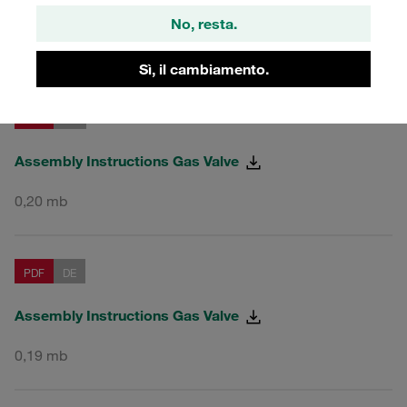
gli adattatori per accumulatori SBAA e SDAA
No, resta.
Sì, il cambiamento.
PDF
EN
Assembly Instructions Gas Valve
0,20 mb
PDF
DE
Assembly Instructions Gas Valve
0,19 mb