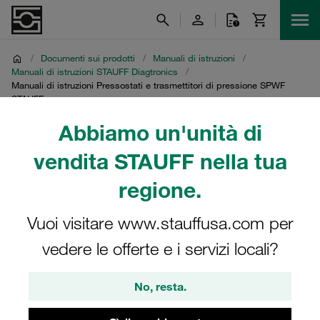
/
Documenti sui prodotti
/
Manuali di istruzioni
/
Manuali di istruzioni STAUFF Diagtronics
/
Manuali di istruzioni Pressostati e trasmettitori di pressione SPWF
STAUFF
Abbiamo un'unità di
Manuali di istruzioni
vendita STAUFF nella tua
Pressostati e
regione.
trasmettitori di pressione
Vuoi visitare www.stauffusa.com per
SPWF STAUFF
vedere le offerte e i servizi locali?
Download dei manuali di istruzioni per i pressostati e i
No, resta.
trasmettitori di pressione SPWF