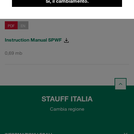
Sì, il cambiamento.
PDF
EN
Instruction Manual SPWF
0,69 mb
STAUFF ITALIA
Cambia regione