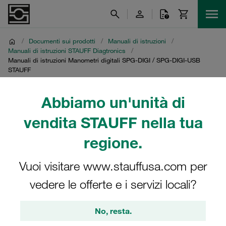
/
Documenti sui prodotti
/
Manuali di istruzioni
/
Manuali di istruzioni STAUFF Diagtronics
/
Manuali di istruzioni Manometri digitali SPG-DIGI / SPG-DIGI-USB
STAUFF
Manuali di istruzioni
Abbiamo un'unità di
vendita STAUFF nella tua
Manometri digitali SPG-
regione.
DIGI / SPG-DIGI-USB
STAUFF
Vuoi visitare www.stauffusa.com per
vedere le offerte e i servizi locali?
Download dei manuali di istruzioni per i manometri digitali
SPG-DIGI / SPG-DIGI-USB
No, resta.