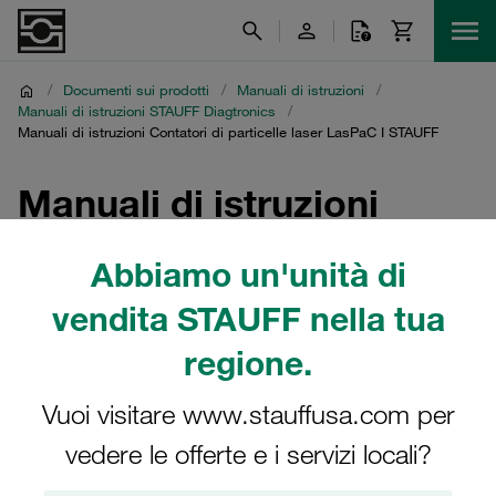
/
Documenti sui prodotti
/
Manuali di istruzioni
/
Manuali di istruzioni STAUFF Diagtronics
/
Manuali di istruzioni Contatori di particelle laser LasPaC I STAUFF
Manuali di istruzioni
Contatori di particelle
Abbiamo un'unità di
laser LasPaC I STAUFF
vendita STAUFF nella tua
regione.
Download dei manuali di istruzioni per i contatori di
particelle laser LasPaC I e accessori
Vuoi visitare www.stauffusa.com per
vedere le offerte e i servizi locali?