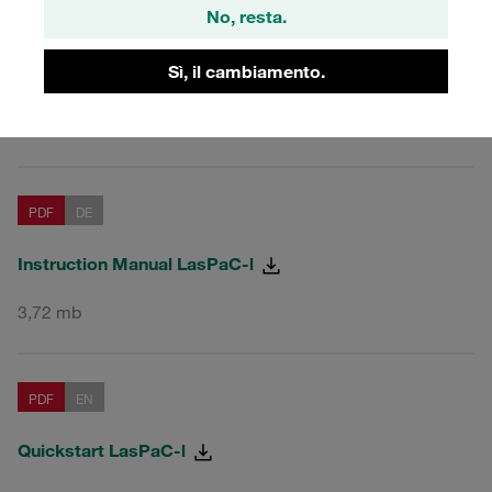
No, resta.
PDF
EN
Sì, il cambiamento.
Instruction Manual LasPaC-l
3,70 mb
PDF
DE
Instruction Manual LasPaC-l
3,72 mb
PDF
EN
Quickstart LasPaC-l