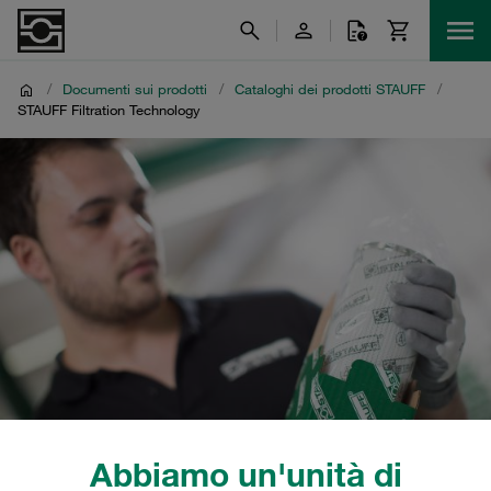
/
Documenti sui prodotti
/
Cataloghi dei prodotti STAUFF
/
STAUFF Filtration Technology
Abbiamo un'unità di