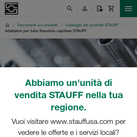
/
Documenti sui prodotti
/
Cataloghi dei prodotti STAUFF
/
Adattatori per tubo flessibile capillare STAUFF
Abbiamo un'unità di
vendita STAUFF nella tua
regione.
Vuoi visitare www.stauffusa.com per
vedere le offerte e i servizi locali?