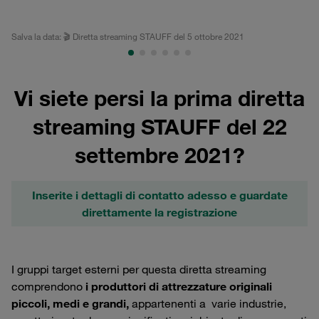
Salva la data: 🎬 Diretta streaming STAUFF del 5 ottobre 2021
Com
de
Vi siete persi la prima diretta
streaming STAUFF del 22
settembre 2021?
Inserite i dettagli di contatto adesso e guardate
direttamente la registrazione
I gruppi target esterni per questa diretta streaming
comprendono
i produttori di attrezzature originali
piccoli, medi e grandi,
appartenenti a varie industrie,