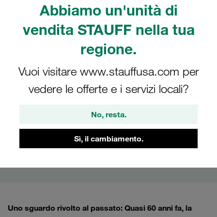
Abbiamo un'unità di
Diretta streaming:
vendita STAUFF nella tua
Innovazioni e punti di
regione.
forza STAUFF
Vuoi visitare www.stauffusa.com per
vedere le offerte e i servizi locali?
Nuovi, innovativi prodotti e servizi di STAUFF
consentono di migliorare ulteriormente la
sicurezza e le prestazioni di macchinari e sistemi
No, resta.
oleodinamici mobili e industriali e di aumentare
Sì, il cambiamento.
l’efficienza e la produttività
nell’approvvigionamento e nell’assemblaggio.
Uno sguardo rivolto al passato: Quasi 60 anni fa, la