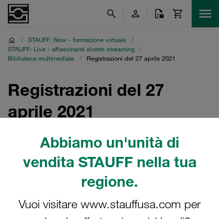
/
STAUFF: Now - formazione virtuale
/
STAUFF: Live - affascinanti dirette streaming
/
Biblioteca multimediale
/
Registrazioni del 27 aprile 2021
Registrazioni del 27
aprile 2021
Diretta streaming multilingue STAUFF: Inquinamento
Abbiamo un'unità di
acustico - la minaccia invisibile
vendita STAUFF nella tua
regione.
Vuoi visitare www.stauffusa.com per